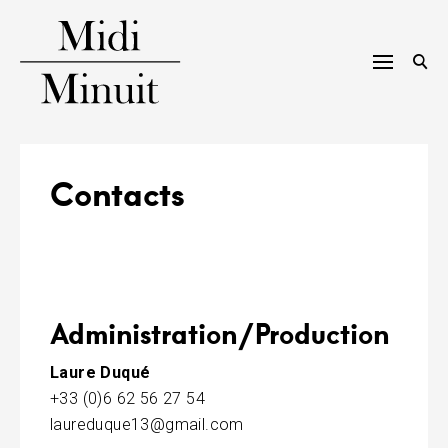
Skip
to
content
M
i
Contacts
d
i
m
Administration/Production
i
n
Laure Duqué
+33 (0)6 62 56 27 54
u
laureduque13@gmail.com