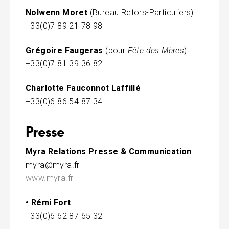
i
Nolwenn Moret
(Bureau Retors-Particuliers)
t
+33(0)7 89 21 78 98
Grégoire Faugeras
(pour
Fête des Mères
)
+33(0)7 81 39 36 82
Charlotte Fauconnot Laffillé
+33(0)6 86 54 87 34
Presse
Myra Relations Presse & Communication
myra@myra.fr
www.myra.fr
• Rémi Fort
+33(0)6 62 87 65 32