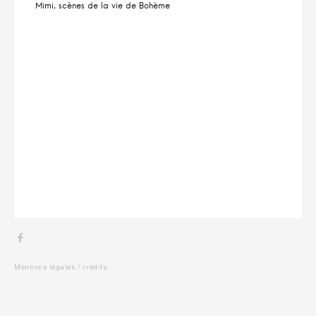
i
Mimi, scènes de la vie de Bohème
t
Menu
Item
Mentions légales / crédits