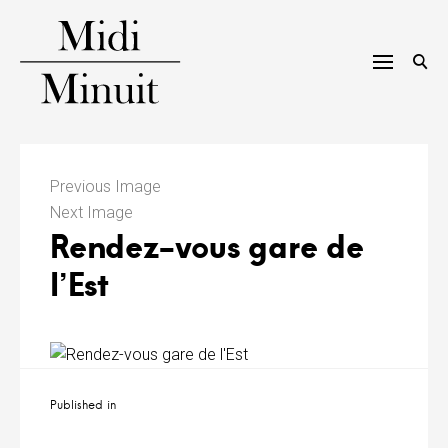
Skip
to
content
M
i
Previous Image
Next Image
d
Rendez-vous gare de
i
l’Est
m
i
n
Navigation
Published in
u
de
l’article