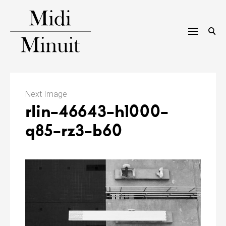
Skip
to
content
M
i
Next Image
rlin-46643-h1000-
d
q85-rz3-b60
i
m
i
n
u