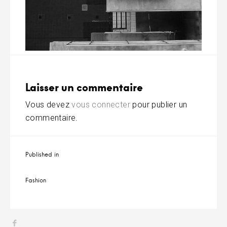
i
t
Laisser un commentaire
Vous devez
vous connecter
pour publier un
commentaire.
Navigation
Published in
de
l’article
Fashion
Menu