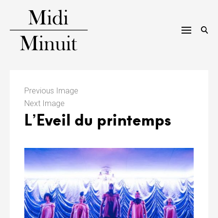
Skip
to
content
M
i
Previous Image
Next Image
d
L’Eveil du printemps
i
m
i
n
u