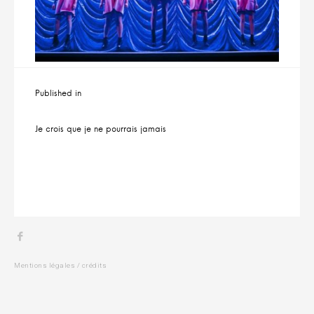
i
t
Navigation
Published in
de
l’article
Je crois que je ne pourrais jamais
Menu
Item
Mentions légales / crédits