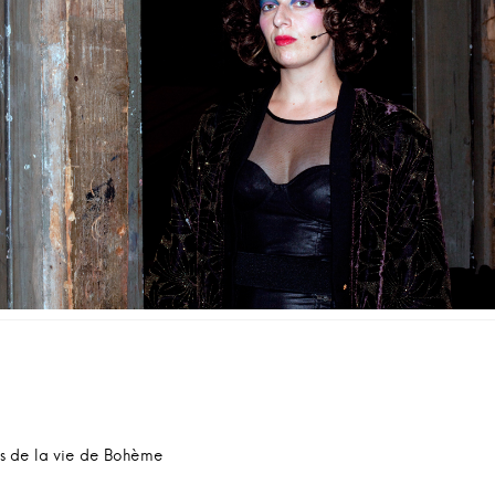
ation
cle
s de la vie de Bohème