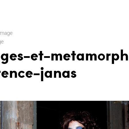
 Image
ge
nges-et-metamorph
rence-janas