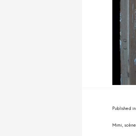
n
u
i
t
Navig
de
Published in
l’arti
Mimi, scène