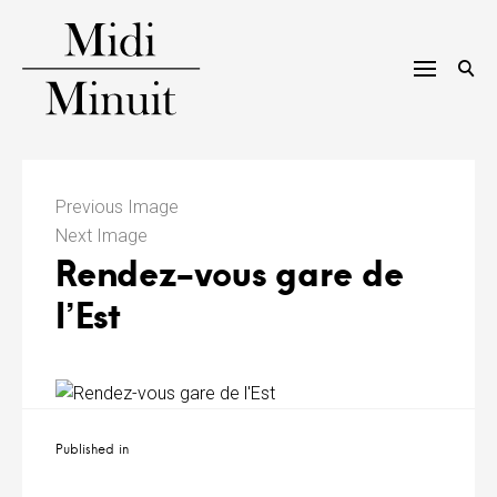
Skip
to
content
M
i
Previous Image
Next Image
d
Rendez-vous gare de
i
l’Est
m
i
n
Navigation
Published in
u
de
l’article